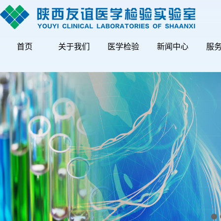
首页
关于我们
医学检验
新闻中心
服