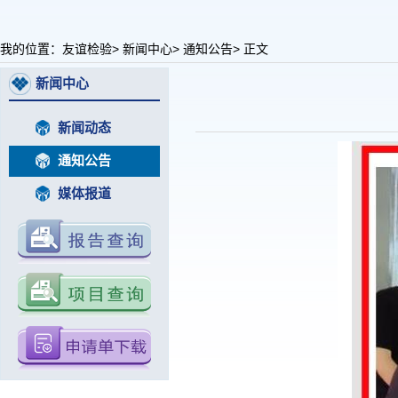
我的位置：
友谊检验
>
新闻中心
>
通知公告
>
正文
新闻中心
新闻动态
通知公告
媒体报道