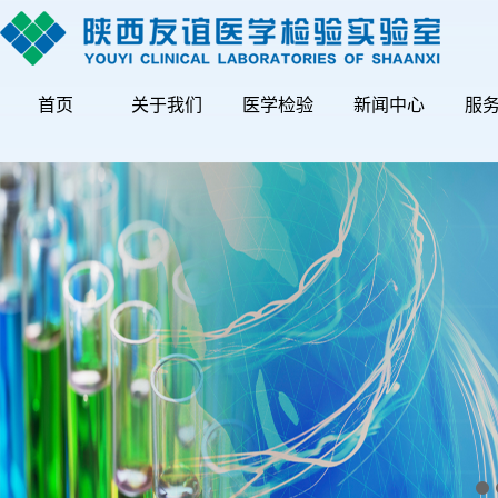
首页
关于我们
医学检验
新闻中心
服